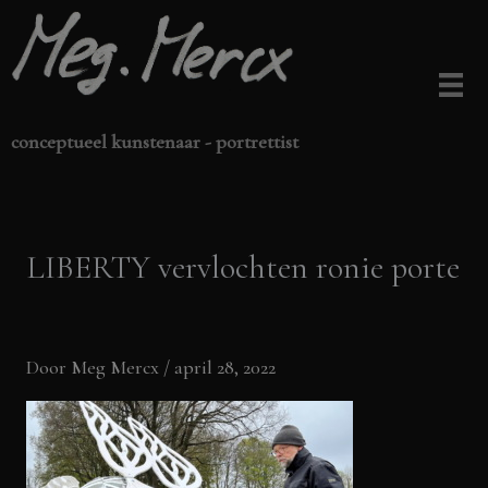
Ga
naar
de
inhoud
conceptueel kunstenaar - portrettist
LIBERTY vervlochten ronie porte
Door
Meg Mercx
/
april 28, 2022