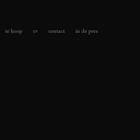
te koop
cv
contact
in de pers