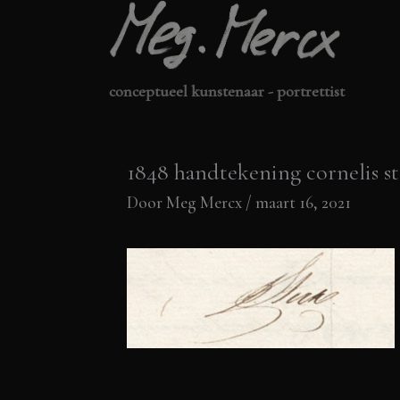
Ga
naar
de
conceptueel kunstenaar - portrettist
inhoud
1848 handtekening cornelis s
Door
Meg Mercx
/
maart 16, 2021