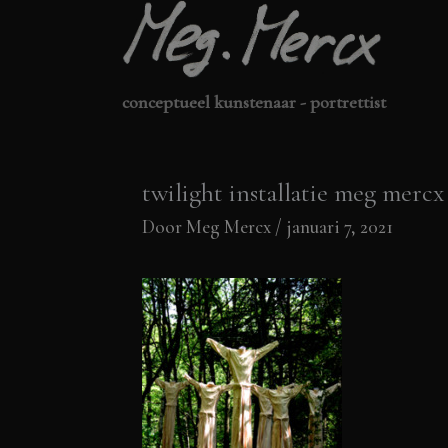
Ga
naar
de
conceptueel kunstenaar - portrettist
inhoud
twilight installatie meg merc
Door
Meg Mercx
/
januari 7, 2021