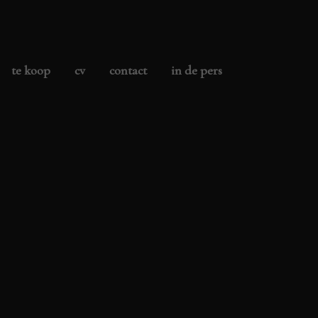
te koop
cv
contact
in de pers