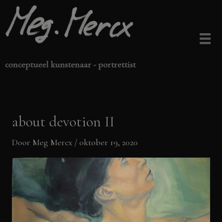
Ga
naar
de
inhoud
conceptueel kunstenaar - portrettist
about devotion II
Door
Meg Mercx
/
oktober 19, 2020