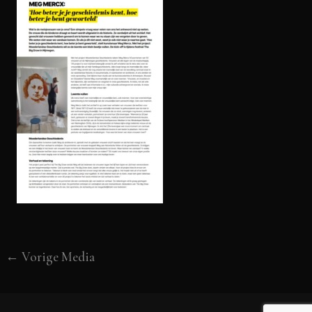
←
Vorige Media