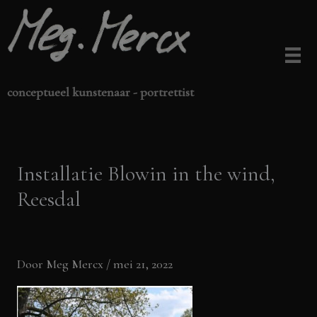
Ga
naar
de
inhoud
conceptueel kunstenaar - portrettist
Installatie Blowin in the wind,
Reesdal
Door
Meg Mercx
/
mei 21, 2022