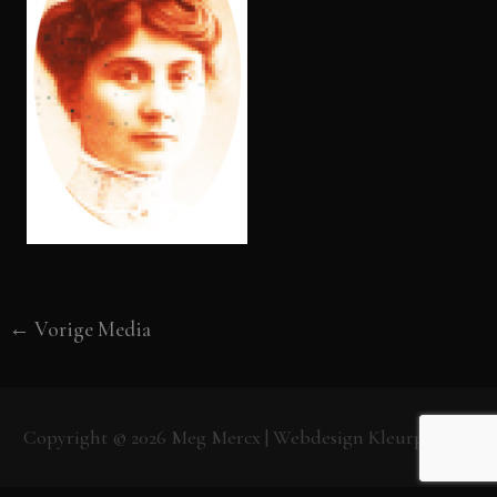
←
Vorige Media
Copyright © 2026
Meg Mercx
| Webdesign
Kleurpunt.nl