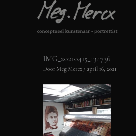
Ga
naar
de
conceptueel kunstenaar - portrettist
inhoud
IMG_20210415_134736
Door
Meg Mercx
/
april 16, 2021