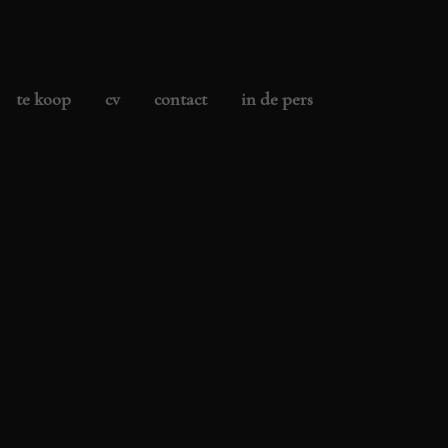
te koop
cv
contact
in de pers