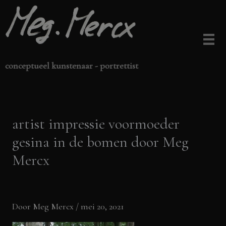
Ga
naar
de
inhoud
conceptueel kunstenaar - portrettist
artist impressie voormoeder
gesina in de bomen door Meg
Mercx
Door
Meg Mercx
/
mei 20, 2021