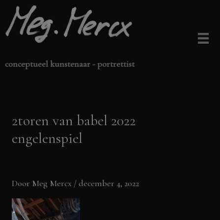
Ga
naar
de
inhoud
conceptueel kunstenaar - portrettist
2toren van babel 2022
engelenspiel
Door
Meg Mercx
/
december 4, 2022