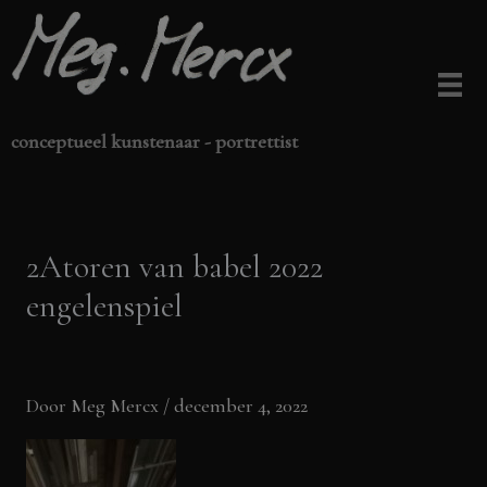
Ga
naar
de
inhoud
conceptueel kunstenaar - portrettist
2Atoren van babel 2022
engelenspiel
Door
Meg Mercx
/
december 4, 2022