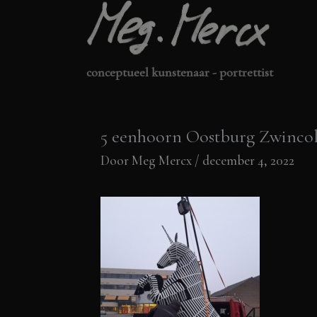
Ga
naar
de
conceptueel kunstenaar - portrettist
inhoud
5 eenhoorn Oostburg Zwincol
Door
Meg Mercx
/
december 4, 2022