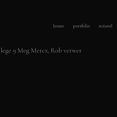
home
portfolio
actueel
lege 9 Meg Mercx, Rob verwer