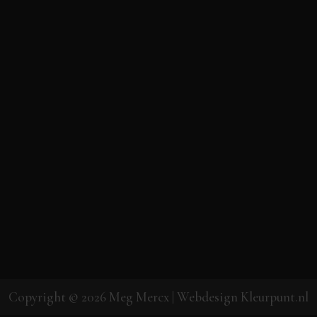
Copyright © 2026
Meg Mercx
| Webdesign
Kleurpunt.nl