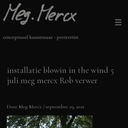
Ga
naar
de
inhoud
conceptueel kunstenaar - portrettist
installatie blowin in the wind 5
juli meg mercx Rob verwer
Door
Meg Mercx
/
september 29, 2021