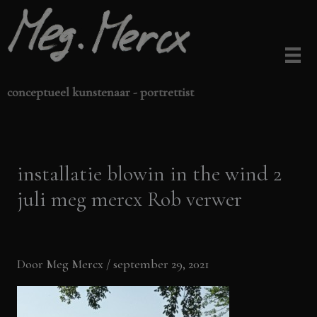
Ga
naar
de
inhoud
conceptueel kunstenaar - portrettist
installatie blowin in the wind 2
juli meg mercx Rob verwer
Door
Meg Mercx
/
september 29, 2021