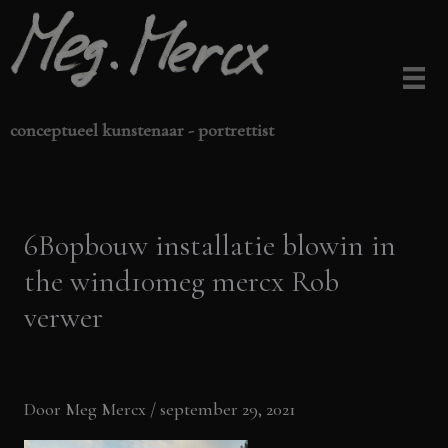
Ga
naar
de
inhoud
conceptueel kunstenaar - portrettist
6Bopbouw installatie blowin in
the wind10meg mercx Rob
verwer
Door
Meg Mercx
/
september 29, 2021