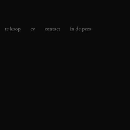
te koop
cv
contact
in de pers