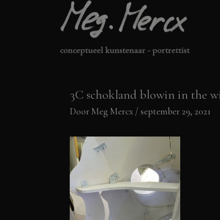
Ga
naar
de
conceptueel kunstenaar - portrettist
inhoud
3C schokland blowin in t
Door
Meg Mercx
/
september 29, 2021