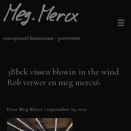
Ga
naar
de
inhoud
conceptueel kunstenaar - portrettist
3Bbek vissen blowin in the wind
Rob verwer en meg mercx6
Door
Meg Mercx
/
september 29, 2021