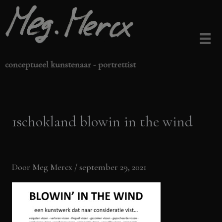
Ga
naar
de
inhoud
conceptueel kunstenaar - portrettist
1schokland blowin in the wind
Door
Meg Mercx
/
september 29, 2021