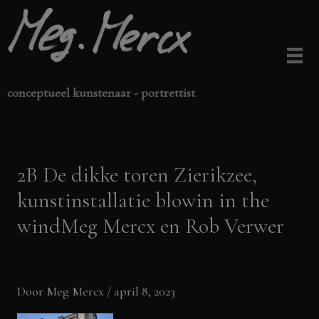
Ga
naar
de
inhoud
conceptueel kunstenaar - portrettist
2B De dikke toren Zierikzee,
kunstinstallatie blowin in the
windMeg Mercx en Rob Verwer
Door
Meg Mercx
/
april 8, 2023