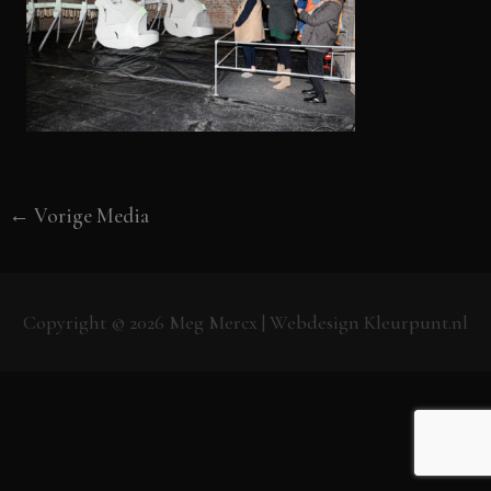
←
Vorige Media
Copyright © 2026
Meg Mercx
| Webdesign
Kleurpunt.nl