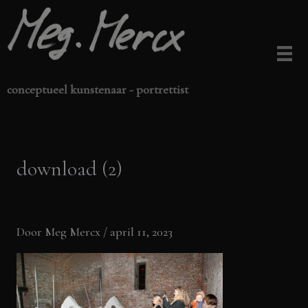
Ga
naar
de
inhoud
conceptueel kunstenaar - portrettist
download (2)
Door
Meg Mercx
/
april 11, 2023