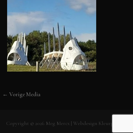
←
Vorige Media
Copyright © 2026
Meg Mercx
| Webdesign
Kleurpunt.nl