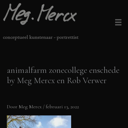
Ga
naar
de
inhoud
conceptueel kunstenaar - portrettist
animalfarm zonecollege enschede
by Meg Mercx en Rob Verwer
Door
Meg Mercx
/
februari 13, 2022