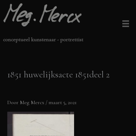
Ga
naar
de
inhoud
conceptueel kunstenaar - portrettist
1851 huwelijksacte 1851deel 2
Door
Meg Mercx
/
maart 5, 2021